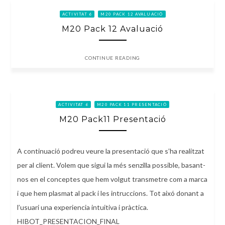
ACTIVITAT 6
M20 PACK 12 AVALUACIÓ
M20 Pack 12 Avaluació
CONTINUE READING
ACTIVITAT 6
M20 PACK 11 PRESENTACIÓ
M20 Pack11 Presentació
A continuació podreu veure la presentació que s’ha realitzat
per al client. Volem que sigui la més senzilla possible, basant-
nos en el conceptes que hem volgut transmetre com a marca
i que hem plasmat al pack i les intruccions. Tot aixó donant a
l’usuari una experiencia intuitiva i pràctica.
HIBOT_PRESENTACION_FINAL