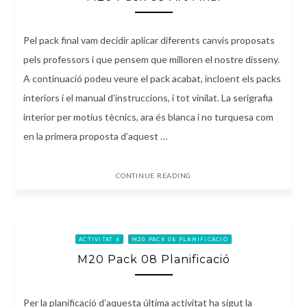
Pel pack final vam decidir aplicar diferents canvis proposats
pels professors i que pensem que milloren el nostre disseny.
A continuació podeu veure el pack acabat, incloent els packs
interiors i el manual d’instruccions, i tot vinilat. La serigrafia
interior per motius tècnics, ara és blanca i no turquesa com
en la primera proposta d’aquest …
CONTINUE READING
ACTIVITAT 6
M20 PACK 08 PLANIFICACIÓ
M20 Pack 08 Planificació
Per la planificació d’aquesta última activitat ha sigut la